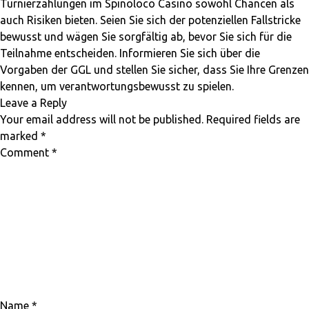
Turnierzahlungen im Spinoloco Casino sowohl Chancen als
auch Risiken bieten. Seien Sie sich der potenziellen Fallstricke
bewusst und wägen Sie sorgfältig ab, bevor Sie sich für die
Teilnahme entscheiden. Informieren Sie sich über die
Vorgaben der GGL und stellen Sie sicher, dass Sie Ihre Grenzen
kennen, um verantwortungsbewusst zu spielen.
Leave a Reply
Your email address will not be published.
Required fields are
marked
*
Comment
*
Name
*