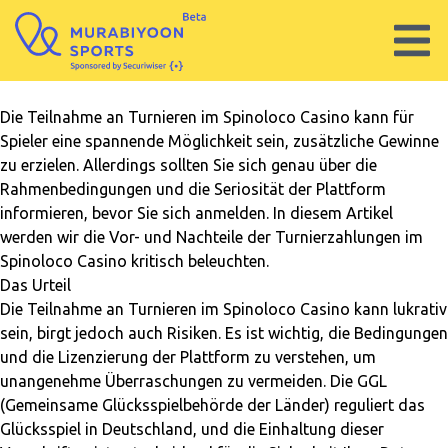
Skip to content
test
Die Teilnahme an Turnieren im Spinoloco Casino kann für
Spieler eine spannende Möglichkeit sein, zusätzliche Gewinne
zu erzielen. Allerdings sollten Sie sich genau über die
Rahmenbedingungen und die Seriosität der Plattform
informieren, bevor Sie sich anmelden. In diesem Artikel
werden wir die Vor- und Nachteile der Turnierzahlungen im
Spinoloco Casino kritisch beleuchten.
Das Urteil
Die Teilnahme an Turnieren im Spinoloco Casino kann lukrativ
sein, birgt jedoch auch Risiken. Es ist wichtig, die
Bedingungen
und die Lizenzierung der Plattform zu verstehen, um
unangenehme Überraschungen zu vermeiden. Die GGL
(Gemeinsame Glücksspielbehörde der Länder) reguliert das
Glücksspiel in Deutschland, und die Einhaltung dieser