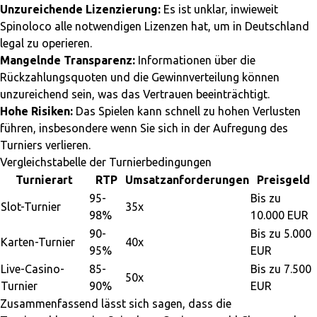
Unzureichende Lizenzierung:
Es ist unklar, inwieweit
Spinoloco alle notwendigen Lizenzen hat, um in Deutschland
legal zu operieren.
Mangelnde Transparenz:
Informationen über die
Rückzahlungsquoten und die Gewinnverteilung können
unzureichend sein, was das Vertrauen beeinträchtigt.
Hohe Risiken:
Das Spielen kann schnell zu hohen Verlusten
führen, insbesondere wenn Sie sich in der Aufregung des
Turniers verlieren.
Vergleichstabelle der Turnierbedingungen
Turnierart
RTP
Umsatzanforderungen
Preisgeld
95-
Bis zu
Slot-Turnier
35x
98%
10.000 EUR
90-
Bis zu 5.000
Karten-Turnier
40x
95%
EUR
Live-Casino-
85-
Bis zu 7.500
50x
Turnier
90%
EUR
Zusammenfassend lässt sich sagen, dass die