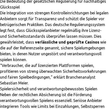
Die Bedeutung der gesetzlichen Regulierung für nachhaltiges
Glücksspiel
Die Integration von strengen Kontrolleinrichtungen bei legalen
Anbietern sorgt für Transparenz und schützt die Spieler vor
betrügerischen Praktiken. Das deutsche Regulierungssystem
legt fest, dass Glücksspielanbieter regelmäßig ihre Lizenz-
und Sicherheitsstandards überprüfen lassen müssen. Dies
gewährleistet, dass
verlässliche und geprüfte Casinos
wie
die auf der Referenzseite genannt, sichere Spielumgebungen
bieten, in denen Nutzer ungestört und verantwortungsvoll
spielen können.
“Verbraucher, die auf lizenzierten Plattformen spielen,
profitieren von streng überwachten Sicherheitsvorkehrungen
und fairen Spielbedingungen,” erklärt Branchenanalyst
Sebastian Meier.
Spielersicherheit und verantwortungsbewusstes Spielen
Neben der rechtlichen Absicherung ist die Förderung
verantwortungsvollen Spielens essenziell. Seriöse Anbieter
integrieren Tools wie Limits bei Einzahlungen, Selbstsperren