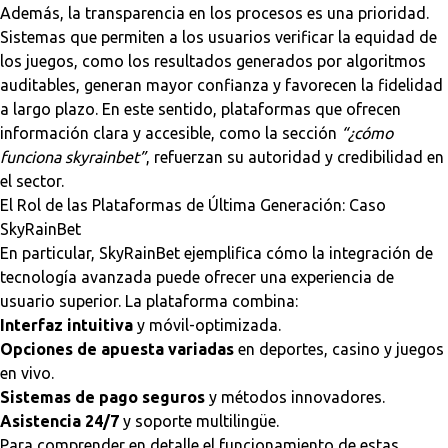
Además, la transparencia en los procesos es una prioridad.
Sistemas que permiten a los usuarios verificar la equidad de
los juegos, como los resultados generados por algoritmos
auditables, generan mayor confianza y favorecen la fidelidad
a largo plazo. En este sentido, plataformas que ofrecen
información clara y accesible, como la sección
“¿cómo
funciona skyrainbet”
, refuerzan su autoridad y credibilidad en
el sector.
El Rol de las Plataformas de Última Generación: Caso
SkyRainBet
En particular, SkyRainBet ejemplifica cómo la integración de
tecnología avanzada puede ofrecer una experiencia de
usuario superior. La plataforma combina:
Interfaz intuitiva
y móvil-optimizada.
Opciones de apuesta variadas
en deportes, casino y juegos
en vivo.
Sistemas de pago seguros
y métodos innovadores.
Asistencia 24/7
y soporte multilingüe.
Para comprender en detalle el funcionamiento de estas