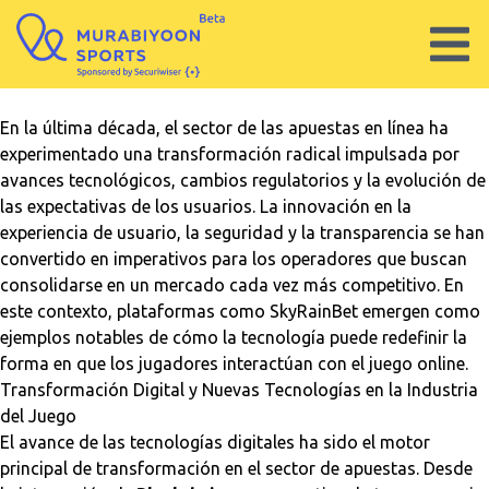
Skip to content
test
En la última década, el sector de las apuestas en línea ha
experimentado una transformación radical impulsada por
avances tecnológicos, cambios regulatorios y la evolución de
las expectativas de los usuarios. La innovación en la
experiencia de usuario, la seguridad y la transparencia se han
convertido en imperativos para los operadores que buscan
consolidarse en un mercado cada vez más competitivo. En
este contexto, plataformas como
SkyRainBet
emergen como
ejemplos notables de cómo la tecnología puede redefinir la
forma en que los jugadores interactúan con el juego online.
Transformación Digital y Nuevas Tecnologías en la Industria
del Juego
El avance de las tecnologías digitales ha sido el motor
principal de transformación en el sector de apuestas. Desde