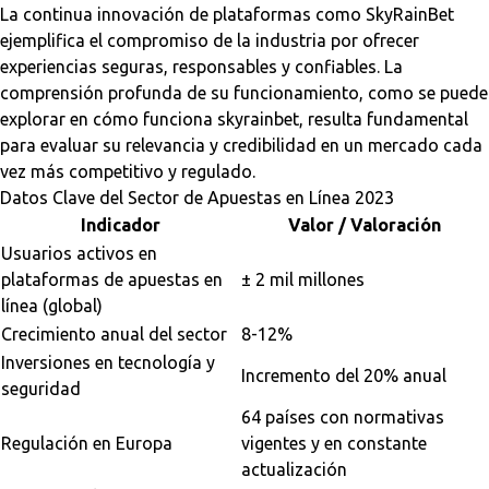
La continua innovación de plataformas como SkyRainBet
ejemplifica el compromiso de la industria por ofrecer
experiencias seguras, responsables y confiables. La
comprensión profunda de su funcionamiento, como se puede
explorar en cómo funciona skyrainbet, resulta fundamental
para evaluar su relevancia y credibilidad en un mercado cada
vez más competitivo y regulado.
Datos Clave del Sector de Apuestas en Línea 2023
Indicador
Valor / Valoración
Usuarios activos en
plataformas de apuestas en
± 2 mil millones
línea (global)
Crecimiento anual del sector
8-12%
Inversiones en tecnología y
Incremento del 20% anual
seguridad
64 países con normativas
Regulación en Europa
vigentes y en constante
actualización