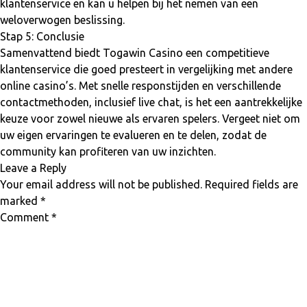
klantenservice en kan u helpen bij het nemen van een
weloverwogen beslissing.
Stap 5: Conclusie
Samenvattend biedt Togawin Casino een competitieve
klantenservice die goed presteert in vergelijking met andere
online casino’s. Met snelle responstijden en verschillende
contactmethoden, inclusief live chat, is het een aantrekkelijke
keuze voor zowel nieuwe als ervaren spelers. Vergeet niet om
uw eigen ervaringen te evalueren en te delen, zodat de
community kan profiteren van uw inzichten.
Leave a Reply
Your email address will not be published.
Required fields are
marked
*
Comment
*