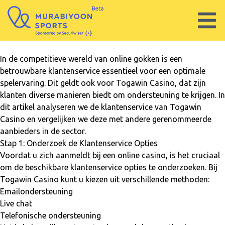
Skip to content
test
In de competitieve wereld van online gokken is een
betrouwbare klantenservice essentieel voor een optimale
spelervaring. Dit geldt ook voor
Togawin Casino
, dat zijn
klanten diverse manieren biedt om ondersteuning te krijgen. In
dit artikel analyseren we de klantenservice van Togawin
Casino en vergelijken we deze met andere gerenommeerde
aanbieders in de sector.
Stap 1: Onderzoek de Klantenservice Opties
Voordat u zich aanmeldt bij een online casino, is het cruciaal
om de beschikbare klantenservice opties te onderzoeken. Bij
Togawin Casino kunt u kiezen uit verschillende methoden:
Emailondersteuning
Live chat
Telefonische ondersteuning