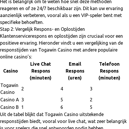
Het is belangrijk om te weten hoe snel deze methoden
reageren en of ze 24/7 beschikbaar zijn. Dit kan uw ervaring
aanzienlijk verbeteren, vooral als u een VIP-speler bent met
specifieke behoeften.
Stap 2: Vergelijk Respons- en Oplostijden
Klantenservicerespons en oplostijden zijn cruciaal voor een
positieve ervaring. Hieronder vindt u een vergelijking van de
responstijden van Togawin Casino met andere populaire
online casino’s:
Live Chat
Email
Telefoon
Casino
Respons
Respons
Respons
(minuten)
(uren)
(minuten)
Togawin
2
4
3
Casino
Casino A
3
5
2
Casino B
1
6
5
Uit de tabel blijkt dat Togawin Casino uitstekende
responstijden biedt, vooral voor live chat, wat zeer belangrijk
is voor spelers die snel antwoorden nodig hebben.